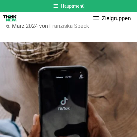
Zum
Hauptmenü
Inhalt
Zielgruppen
springen
6. März 2024
von
Franziska Speck