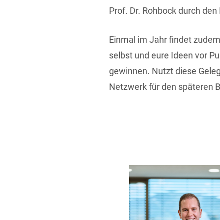
Prof. Dr. Rohbock durch den 
Einmal im Jahr findet zud
selbst und eure Ideen vor Pu
gewinnen. Nutzt diese Geleg
Netzwerk für den späteren B
ehrwert THINK NEW bietet:
Unternehmen, die Menschen und
sfinden, welcher berufliche
afft daher echte Verbindungen