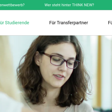
eenwettbewerb?
Wer steht hinter THINK NEW?
ür Studierende
Für Transferpartner
F