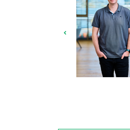
hmen und eröffnet Chancen,
nausgehen können. Ohne THINK
 dort, wo ich bin. Deshalb kann
ten des Netzwerks aktiv zu
hmen zuzugehen.“
ationswesen“