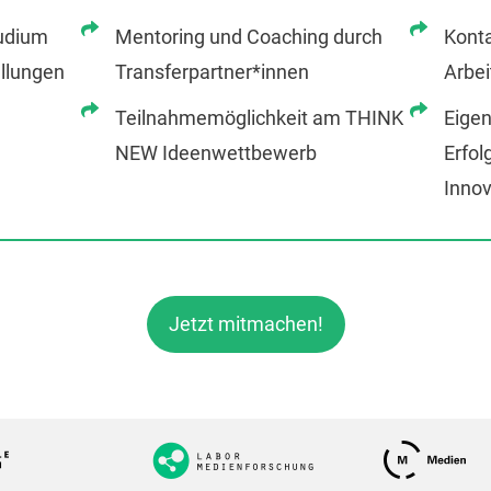
udium
Mentoring und Coaching durch
Konta
llungen
Transferpartner*innen
Arbe
Teilnahmemöglichkeit am THINK
Eigen
NEW Ideenwettbewerb
Erfol
Inno
Jetzt mitmachen!