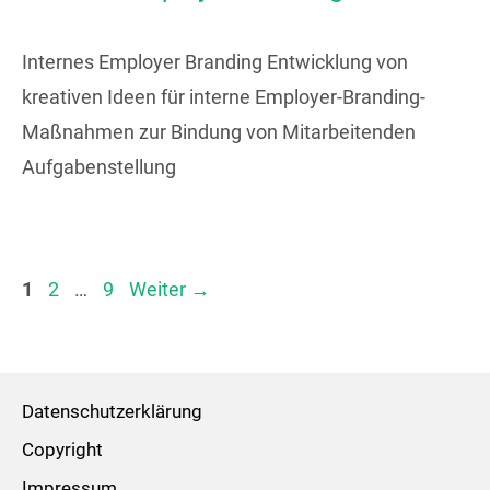
Internes Employer Branding Entwicklung von
kreativen Ideen für interne Employer-Branding-
Maßnahmen zur Bindung von Mitarbeitenden
Aufgabenstellung
Seite
Seite
Seite
1
2
…
9
Weiter
→
Datenschutzerklärung
Copyright
Impressum