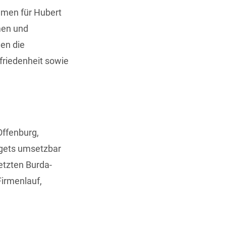
hmen für Hubert
men und
len die
riedenheit sowie
Offenburg,
gets umsetzbar
etzten Burda-
irmenlauf,