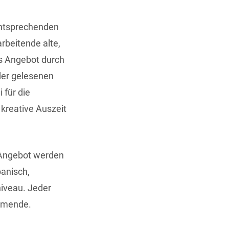
entsprechenden
rbeitende alte,
es Angebot durch
der gelesenen
 für die
 kreative Auszeit
-Angebot werden
panisch,
iveau. Jeder
ehmende.