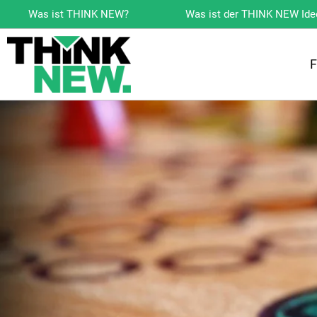
Zum
Was ist THINK NEW?
Was ist der THINK NEW Id
Inhalt
19. Februar 2025
von
F
springen
F