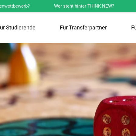
eenwettbewerb?
Wer steht hinter THINK NEW?
ranziska Speck
ür Studierende
Für Transferpartner
F