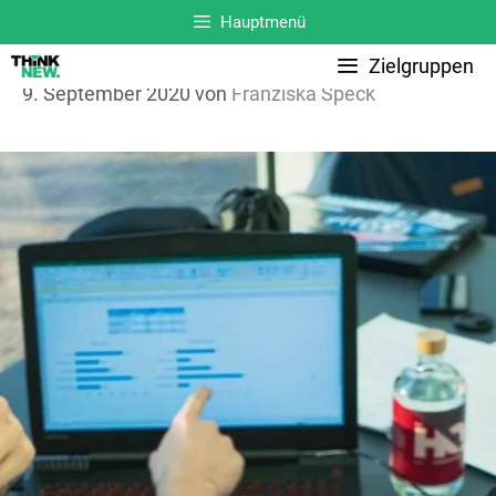
Zum
Hauptmenü
Inhalt
Zielgruppen
springen
9. September 2020
von
Franziska Speck